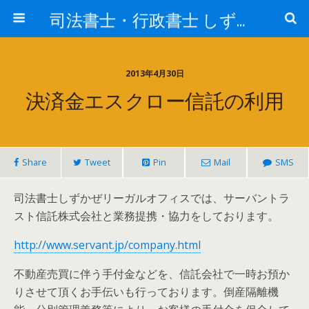
司法書士・行政書士 しずかぜリーガルオフィス
2013年4月30日
決済金エスクロー信託の利用
Share
Tweet
Pin
Mail
SMS
司法書士しずかぜリーガルオフィスでは、サーバントラ
スト信託株式会社と業務提携・協力をしております。
http://www.servant.jp/company.html
不動産売買に伴う手付金などを、信託会社で一時お預か
りさせて頂くお手伝いも行っております。倒産隔離機